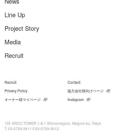
News
Line Up
Project Story
Media
Recruit
Recruit
Contact
Privacy Policy
協力会社様向けページ
オーナー様マイページ
Instagram
15F ARCO TOWER 1-8-1 Shimomeguro, Meguro-ku, Tokyo
T. 03-5759-3611 F.03-5759-3612